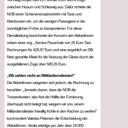
zwischen Husum und Schleswig aus. Dafür richtete die
NOB einen Schienenersatzverkehr mit Taxis und
Kleinbussen ein, um die wenigen Passagiere in der
sonntäglichen Frühe zu transportieren. Für diese
Dienstleistung berechnete der Konzern den AktivistInnen
neben einer sog. „Service-Pauschale von 25 Euro Taxi-
Rechnungen für 428,97 Euro und eine angeblich an DB-
Netz gezahlte Miete für die Nutzung der Gleise durch die
ausgefallenen Züge über 589,26 Euro.
„Wir zahlen nicht an Militärdienstleister!“
Die AktivistInnen weigerten sich jedoch, die Rechnung zu
bezahlen. „Jenseits davon, dass die NOB die
Trassenkosten, also fast die Hälfte der Forderung,
überhaupt nicht belegt hat, weigern wir uns, einem
Militärdienstleister freiwillig Kohle in den Rachen zu werfen!“
kommentiert Valeska Petersen die Entscheidung der
AktivistInnen. Veolia erledige pro Jahr über 18.000