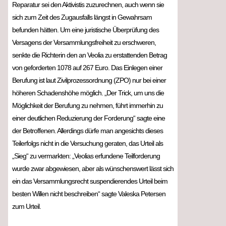
Reparatur sei den Aktivistis zuzurechnen, auch wenn sie
sich zum Zeit des Zugausfalls längst in Gewahrsam
befunden hätten. Um eine juristische Überprüfung des
Versagens der Versammlungsfreiheit zu erschweren,
senkte die Richterin den an Veolia zu erstattenden Betrag
von geforderten 1078 auf 267 Euro. Das Einlegen einer
Berufung ist laut Zivilprozessordnung (ZPO) nur bei einer
höheren Schadenshöhe möglich. „Der Trick, um uns die
Möglichkeit der Berufung zu nehmen, führt immerhin zu
einer deutlichen Reduzierung der Forderung“ sagte eine
der Betroffenen. Allerdings dürfe man angesichts dieses
Teilerfolgs nicht in die Versuchung geraten, das Urteil als
„Sieg“ zu vermarkten: „Veolias erfundene Teilforderung
wurde zwar abgewiesen, aber als wünschenswert lässt sich
ein das Versammlungsrecht suspendierendes Urteil beim
besten Willen nicht beschreiben“ sagte Valeska Petersen
zum Urteil.