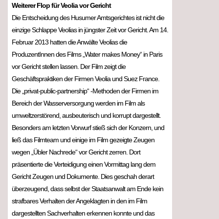
Weiterer Flop für Veolia vor Gericht
Die Entscheidung des Husumer Amtsgerichtes ist nicht die
einzige Schlappe Veolias in jüngster Zeit vor Gericht. Am 14.
Februar 2013 hatten die Anwälte Veolias die
ProduzentInnen des Films „Water makes Money“ in Paris
vor Gericht stellen lassen. Der Film zeigt die
Geschäftspraktiken der Firmen Veolia und Suez France.
Die „privat-public-partnership“ -Methoden der Firmen im
Bereich der Wasserversorgung werden im Film als
umweltzerstörend, ausbeuterisch und korrupt dargestellt.
Besonders am letzten Vorwurf stieß sich der Konzern, und
ließ das Filmteam und einige im Film gezeigte Zeugen
wegen „Übler Nachrede“ vor Gericht zerren. Dort
präsentierte die Verteidigung einen Vormittag lang dem
Gericht Zeugen und Dokumente. Dies geschah derart
überzeugend, dass selbst der Staatsanwalt am Ende kein
strafbares Verhalten der Angeklagten in den im Film
dargestellten Sachverhalten erkennen konnte und das