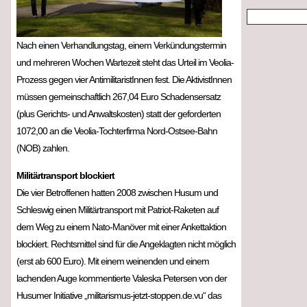
Nach einen Verhandlungstag, einem Verkündungstermin
und mehreren Wochen Wartezeit steht das Urteil im Veolia-
Prozess gegen vier AntimilitaristInnen fest. Die AktivistInnen
müssen gemeinschaftlich 267,04 Euro Schadensersatz
(plus Gerichts- und Anwaltskosten) statt der geforderten
1072,00 an die Veolia-Tochterfirma Nord-Ostsee-Bahn
(NOB) zahlen.
Militärtransport blockiert
Die vier Betroffenen hatten 2008 zwischen Husum und
Schleswig einen Militärtransport mit Patriot-Raketen auf
dem Weg zu einem Nato-Manöver mit einer Ankettaktion
blockiert. Rechtsmittel sind für die Angeklagten nicht möglich
(erst ab 600 Euro). Mit einem weinenden und einem
lachenden Auge kommentierte Valeska Petersen von der
Husumer Initiative „militarismus-jetzt-stoppen.de.vu“ das