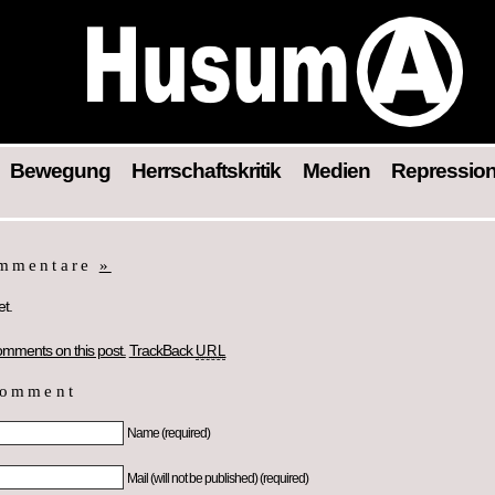
Bewegung
Herrschaftskritik
Medien
Repressio
ommentare
»
t.
omments on this post.
TrackBack
URL
comment
Name (required)
Mail (will not be published) (required)