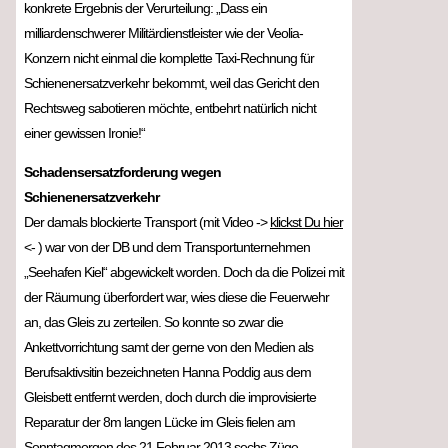
konkrete Ergebnis der Verurteilung: „Dass ein
milliardenschwerer Militärdienstleister wie der Veolia-
Konzern nicht einmal die komplette Taxi-Rechnung für
Schienenersatzverkehr bekommt, weil das Gericht den
Rechtsweg sabotieren möchte, entbehrt natürlich nicht
einer gewissen Ironie!“
Schadensersatzforderung wegen
Schienenersatzverkehr
Der damals blockierte Transport (mit Video ->
klickst Du hier
<- ) war von der DB und dem Transportunternehmen
„Seehafen Kiel“ abgewickelt worden. Doch da die Polizei mit
der Räumung überfordert war, wies diese die Feuerwehr
an, das Gleis zu zerteilen. So konnte so zwar die
Ankettvorrichtung samt der gerne von den Medien als
Berufsaktivsitin bezeichneten Hanna Poddig aus dem
Gleisbett entfernt werden, doch durch die improvisierte
Reparatur der 8m langen Lücke im Gleis fielen am
Sonntagmorgen des 21.Februar 2013 sechs Züge