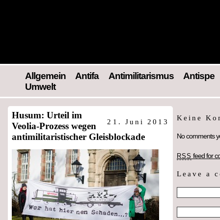
Allgemein
Antifa
Antimilitarismus
Antispe
Umwelt
Husum: Urteil im
Keine K
21. Juni 2013
Veolia-Prozess wegen
antimilitaristischer Gleisblockade
No comments ye
feed for c
RSS
Leave a 