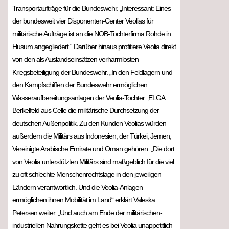
Transportaufträge für die Bundeswehr. „Interessant: Eines
der bundesweit vier Disponenten-Center Veolias für
militärische Aufträge ist an die NOB-Tochterfirma Rohde in
Husum angegliedert.“ Darüber hinaus profitiere Veolia direkt
von den als Auslandseinsätzen verharmlosten
Kriegsbeteiligung der Bundeswehr. „In den Feldlagern und
den Kampfschiffen der Bundeswehr ermöglichen
Wasseraufbereitungsanlagen der Veolia-Tochter „ELGA
Berkelfeld aus Celle die militärische Durchsetzung der
deutschen Außenpolitik. Zu den Kunden Veolias würden
außerdem die Militärs aus Indonesien, der Türkei, Jemen,
Vereinigte Arabische Emirate und Oman gehören. „Die dort
von Veolia unterstützten Militärs sind maßgeblich für die viel
zu oft schlechte Menschenrechtslage in den jeweiligen
Ländern verantwortlich. Und die Veolia-Anlagen
ermöglichen ihnen Mobilität im Land“ erklärt Valeska
Petersen weiter. „Und auch am Ende der militärischen-
industriellen Nahrungskette geht es bei Veolia unappetitlich