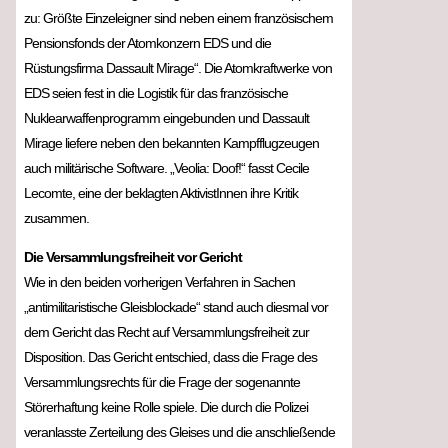
zu: Größte Einzeleigner sind neben einem französischem
Pensionsfonds der Atomkonzern EDS und die
Rüstungsfirma Dassault Mirage“. Die Atomkraftwerke von
EDS seien fest in die Logistik für das französische
Nuklearwaffenprogramm eingebunden und Dassault
Mirage liefere neben den bekannten Kampfflugzeugen
auch militärische Software. „Veolia: Doof!“ fasst Cecile
Lecomte, eine der beklagten AktivistInnen ihre Kritik
zusammen.
Die Versammlungsfreiheit vor Gericht
Wie in den beiden vorherigen Verfahren in Sachen
„antimilitaristische Gleisblockade“ stand auch diesmal vor
dem Gericht das Recht auf Versammlungsfreiheit zur
Disposition. Das Gericht entschied, dass die Frage des
Versammlungsrechts für die Frage der sogenannte
Störerhaftung keine Rolle spiele. Die durch die Polizei
veranlasste Zerteilung des Gleises und die anschließende