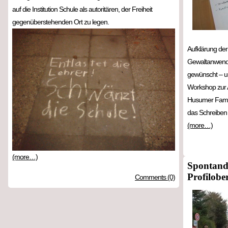
auf die Institution Schule als autoritären, der Freiheit
gegenüberstehenden Ort zu legen.
Aufklärung der 
Gewaltanwendu
gewünscht – u
Workshop zur Ar
Husumer Famili
das Schreiben
(more…)
(more…)
Spontand
Profilobe
Comments (0)