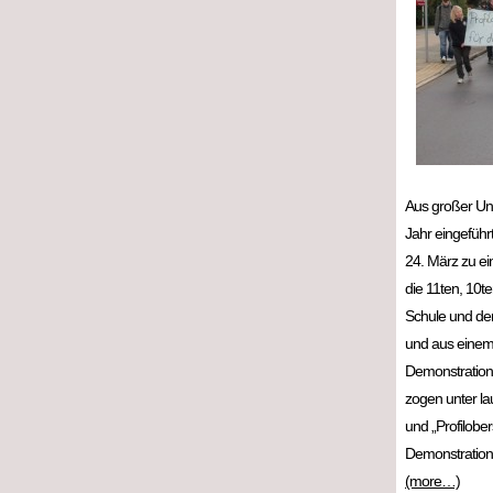
Aus großer Unz
Jahr eingeführ
24. März zu ei
die 11ten, 10t
Schule und de
und aus einem 
Demonstration!
zogen unter lau
und „Profilober
Demonstration
(more…)