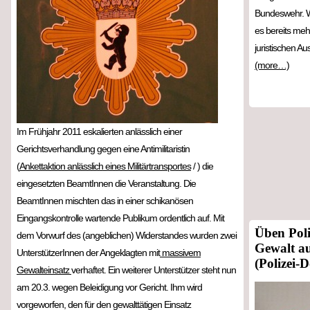
Bundeswehr. W
es bereits meh
juristischen A
(more…)
Im Frühjahr 2011 eskalierten anlässlich einer
Gerichtsverhandlung gegen eine Antimilitaristin
(
Ankettaktion anlässlich eines Militärtransportes
/ ) die
eingesetzten BeamtInnen die Veranstaltung. Die
BeamtInnen mischten das in einer schikanösen
Eingangskontrolle wartende Publikum ordentlich auf. Mit
Üben Poli
dem Vorwurf des (angeblichen) Widerstandes wurden zwei
Gewalt a
UnterstützerInnen der Angeklagten mit
massivem
(Polizei-
Gewalteinsatz
verhaftet. Ein weiterer Unterstützer steht nun
am 20.3. wegen Beleidigung vor Gericht. Ihm wird
vorgeworfen, den für den gewalttätigen Einsatz