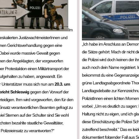
Im
eskalierten JustizwachtmeisterInnen und
„Ich habe im Anschluss an Demons
einen Gerichtsverhandlung gegen eine
die Sätze gehört: Mach dir nicht d
in. Dabei wurde massive Gewalt gegen
die Polizei wird doch keinen der i
nen der Angeklagten, der vorgeworfen
auch noch dein Name registriert. 
er Protestaktion einen Militärtransport der
bekommst du eine Gegenanzeige.“
fgehalten zu haben, angewandt. Ein
grüne Landtagsabgeordnete Thorst
r Unterstützer muss sich nun am
20.3. um
Landtagsdebatte zur Kennzeichnu
richt Schleswig
gegen den Vorwurf der
PolizistInnen einen lichten Momen
rteidigen. Ihm wird vorgeworfen, den für den
vorbei: „Um es deutlich zu sagen:
Einsatz verantwortlichen Beamten gefragt zu
Haltung nicht zu eigen, und ich gl
iel Sternen auf der Schulter sind Sie wohl
diese Einschätzung die Polizei Sc
chsten bezahlte staatliche Gewalttäter,
zutreffend beschreibt.“ Das es leid
Polizeieinsatz zu verantworten?“
dokumentiert folgender Fall aus S