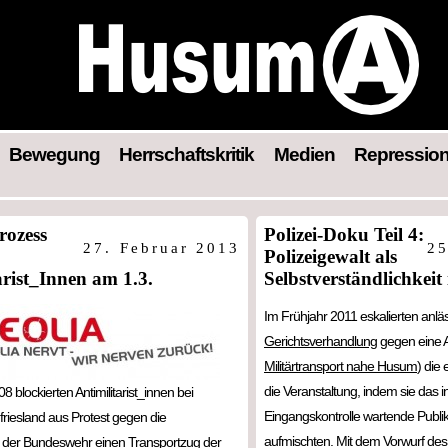
Bewegung
Herrschaftskritik
Medien
Repressio
rozess
Polizei-Doku Teil 4:
27. Februar 2013
25
Polizeigewalt als
arist_Innen am 1.3.
Selbstverständlichkeit
Im Frühjahr 2011 eskalierten anläs
Gerichtsverhandlung
gegen eine Ant
Militärtransport nahe Husum
) die
die Veranstaltung, indem sie das 
 blockierten Antimilitarist_innen bei
Eingangskontrolle wartende Publi
friesland aus Protest gegen die
aufmischten. Mit dem Vorwurf des
e der Bundeswehr einen Transportzug der