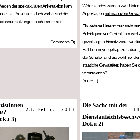
Widerstandes wurden zwei Unters
egen der spektakulären Ankettaktion kam
Angeklagten
mit massivem Gewalt
rfach zu Prozessen, doch vorbei sind die
useinandersetzungen noch immer nicht.
Ein weiterer Unterstützer steht n
Beleidigung vor Gericht. Ihm wird
gewalttätigen Einsatz verantwort
Comments (0)
Ralf Lohmeyer gefragt zu haben: „
der Schulter sind Sie wohl hier d
staatliche Gewalttäter, haben Sie 
verantworten?“
(more…)
zistInnen
Die Sache mit der
23. Februar 2013
18
us?
Dienstaufsichtsbeschwe
Doku 3)
Doku 2)