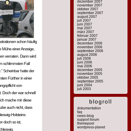
dezember 2007
november 2007
oktober 2007
september 2007
august 2007
juli 2007
juni 2007
mai 2007
märz 2007
februar 2007
januar 2007
trationen schon häufig
dezember 2006
november 2006
ie Mühe einer Anzeige,
september 2006
august 2006
hren verraten. Dann wird
juli 2006
juni 2006
Im schlimmsten Fall
mai 2006
dezember 2005
 Scheinbar hatte der
november 2005
oktober 2005
en Fürther in einer
september 2005
ngspflicht von
juni 2004
juli 2003
t. Doch der war schnell
 Ich mache mir diese
blogroll
aube auch nicht, dass
dokumentation
faq
hleswig-Holsteins
news-blog
support forum
er doch so ist,
themepool
wordpress-planet
chleswig.