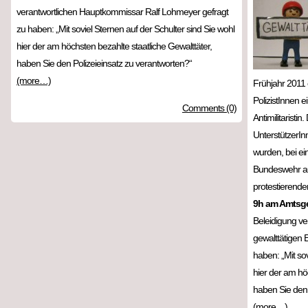
verantwortlichen Hauptkommissar Ralf Lohmeyer gefragt
zu haben: „Mit soviel Sternen auf der Schulter sind Sie wohl
hier der am höchsten bezahlte staatliche Gewalttäter,
haben Sie den Polizeieinsatz zu verantworten?“
(more…)
Frühjahr 2011 
PolizistInnen 
Comments (0)
Antimilitarist
UnterstützerIn
wurden, bei ein
Bundeswehr au
protestierende
9h am Amtsge
Beleidigung ve
gewalttätigen 
haben: „Mit sov
hier der am hö
haben Sie den 
(more…)