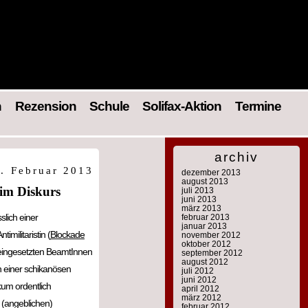
n
Rezension
Schule
Solifax-Aktion
Termine
archiv
. Februar 2013
dezember 2013
august 2013
 im Diskurs
juli 2013
juni 2013
märz 2013
slich einer
februar 2013
januar 2013
imilitaristin (
Blockade
november 2012
oktober 2012
 eingesetzten BeamtInnen
september 2012
august 2012
in einer schikanösen
juli 2012
juni 2012
kum ordentlich
april 2012
märz 2012
 (angeblichen)
februar 2012