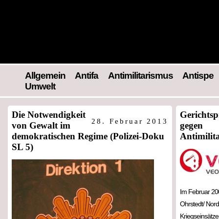
Allgemein
Antifa
Antimilitarismus
Antispe
Umwelt
Die Notwendigkeit
Gerichtsp
28. Februar 2013
von Gewalt im
gegen
demokratischen Regime (Polizei-Doku
Antimilit
SL 5)
Im Februar 2008
Ohrstedt/ Nord
Kriegseinsätz