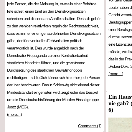
jede Person, die der Meinung ist, etwas in einer Behörde
Leute haben de
liefe schief, einen Brief an den Dienstvorgesetzten
Gericht verant
schreiben und dieser dann Abhilfe schaffen. Deshalb gehört
Berufsgruppen 
zu den wenigen relativ fixen regeln der Rechtsstaatlichkeit,
einer Berufsgr
dass es immer einen genau definierten Dienstvorgesetzten
durchzusetzen, 
gäbe, der für eventuelles Fehlverhalten politisch
eine Lizenz zu
verantwortlich ist. Dies würde angeblich nach der
müsste, wird k
Demokratie-Propaganda zu einer Kontrollierbarkeit
das in der Praxi
staatlichen Handelns führen, und die gewaltsame
„Polizei-Doku
Durchsetzung des staatlichen Gewaltmonopols
(more…)
rechtfertigen – schließlich könne sich hinterher jede Person
darüber beschweren. Das in Schleswig nicht einmal dieser
Mindeststandart eingehalten wird, zeigt leider das Beispiel
Ein Hausv
um die Dienstaufsichtsführung der Mobilen Einsatzgruppe
nie gab?
Justiz (MEG).
6)
(more…)
Comments (1)