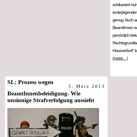
schikaniert nu
erniedrigenden
genug: Auch an
BeamtInnen we
persönlich beka
Rechtsgrundlag
Hausverbot!“ la
(more…)
SL: Prozess wegen
5. März 2013
BeamtInnenbeleidigung- Wie
unsinnige Strafverfolgung aussieht