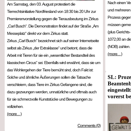
Nach einen Ve
Am Samstag, den 03. August protestiert die
und mehreren W
Tierrechtsinitiative Nordfriesland von 18:30 bis 20 Uhr zur
Prozess gegen v
Premierenvorstellung gegen die Tierausbeutung im Zirkus
müssen gemein
„Carl Busch“. Die Demonstration findet auf der Straße „Am
(plus Gerichts-
Messeplatz“ direkt vor dem Zirkus statt.
1072,00 an di
Zirkus „Carl Busch“ bezeichnet sich auf seiner Internetseite
(NOB) zahlen.
selbst als Zirkus „der Extraklasse“ und betont, dass die
(more…)
Arbeit mit Tieren für sie ein „wesentlicher Bestandteil des
klassischen Circus“ sei. Ebenfalls wird erwähnt, dass sie um
das Wohlergehen der Tiere bemüht sind, doch Fakt ist:
SL: Proze
Solche und ähnliche Äußerungen sollen die Tatsache
Beamtenb
verschleiern, dass Tiere im Zirkus Gefangene sind, die
eingestel
dazu gezwungen werden, unnatürliche und oftmals auch
vorerst b
für sie schmerzvolle Kunststücke und Bewegungen zu
vollziehen.
(more…)
Comments (0)