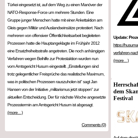
Türkei eingesetzt ist, auf dem Weg zu einen Manöver der
NATO-Response-Force um mehrere Stunden. Eine
Gruppe junger Menschen hatte mit einer Ankettaktion am
Gleis gegen Militär und Auslandseinsätze protestiert. Nach
mehreren von offensiver Öffentlichkeitsarbeit begleiteten
Update: Proze
Prozessen hatte die Hauptangeklagte im Frühjahr 2012
https://husuma
eine Ersatzfreiheitsstrafe angetreten. Die noch anhängigen
verfahren-nach-
Verfahren wegen Beihilfe zur Protestaktion wurden nun
(more…)
vom Amtsgericht Husum eingestellt. „Einstellungen sind
trotz gelegentlicher Freisprüche das realistische Maximum,
was in politischen Prozessen rauszuholen ist“ sagt Jan
Herrschaf
Hansen von der Initiative „militarismus jetzt stoppen“ zur
dem Skan
aktuellen Entscheidung. Der für nächste Woche angesetzte
Festival
Prozesstermin am Amtsgericht Husum ist abgesagt.
(more…)
Comments (0)
Auf dem diesjä