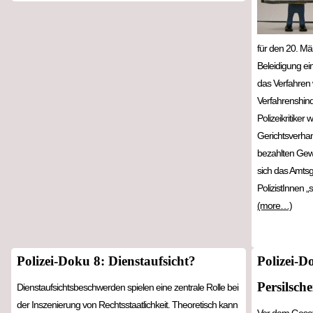
für den 20. M
Beleidigung ein
das Verfahren
Verfahrenshind
Polizeikritike
Gerichtsverhand
bezahlten Gewa
sich das Amtsg
PolizistInnen „
(more…)
Polizei-Doku 8: Dienstaufsicht?
Polizei-D
Persilsch
Dienstaufsichtsbeschwerden spielen eine zentrale Rolle bei
der Inszenierung von Rechtsstaatlichkeit. Theoretisch kann
Vor dem Gesetz