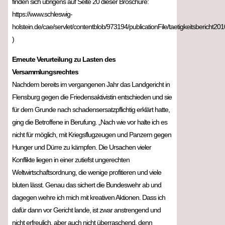
finden sich übrigens auf Seite 20 dieser Broschüre:
https://www.schleswig-
holstein.de/cae/servlet/contentblob/973194/publicationFile/taetigkeitsbericht201
)
Erneute Verurteilung zu Lasten des
Versammlungsrechtes
Nachdem bereits im vergangenen Jahr das Landgericht in
Flensburg gegen die Friedensaktivistin entschieden und sie
für dem Grunde nach schadensersatzpflichtig erklärt hatte,
ging die Betroffene in Berufung. „Nach wie vor halte ich es
nicht für möglich, mit Kriegsflugzeugen und Panzern gegen
Hunger und Dürre zu kämpfen. Die Ursachen vieler
Konflikte liegen in einer zutiefst ungerechten
Weltwirtschaftsordnung, die wenige profitieren und viele
bluten lässt. Genau das sichert die Bundeswehr ab und
dagegen wehre ich mich mit kreativen Aktionen. Dass ich
dafür dann vor Gericht lande, ist zwar anstrengend und
nicht erfreulich, aber auch nicht überraschend, denn