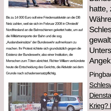
hatte,
Währe
Bis zu 14 000 Euro soll eine Friedensaktivistin an die DB
Netz zahlen, weil sie sich im Februar 2008 in Ohrstedt/
Schles
Nordfriesland an die Bahnschienen gekettet hatte, um auf
die Militärtransporte der Bahn und die sog.
gewalt
„Auslandseinsätze“ der Bundeswehr aufmerksam zu
Unters
machen. Ihr Protest richtete sich grundsätzlich gegen die
Existenz der Bundeswehr, also einer Institution, die
Angek
Menschen zum Töten abrichtet. Richter William verkündete
heute die Entscheidung des Gerichts, die Aktivistin sei dem
Pingba
Grunde nach schadensersatzpflichtig.
Schlesw
Diensta
Krieg?