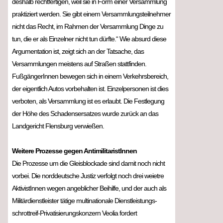
deshalb rechtfertigen, weil sie in Form einer Versammlung
praktiziert werden. Sie gibt einem Versammlungsteilnehmer
nicht das Recht, im Rahmen der Versammlung Dinge zu
tun, die er als Einzelner nicht tun dürfte.“ Wie absurd diese
Argumentation ist, zeigt sich an der Tatsache, das
Versammlungen meistens auf Straßen stattfinden.
FußgängerInnen bewegen sich in einem Verkehrsbereich,
der eigentlich Autos vorbehalten ist. Einzelpersonen ist dies
verboten, als Versammlung ist es erlaubt. Die Festlegung
der Höhe des Schadensersatzes wurde zurück an das
Landgericht Flensburg verwießen.
Weitere Prozesse gegen AntimilitaristInnen
Die Prozesse um die Gleisblockade sind damit noch nicht
vorbei. Die norddeutsche Justiz verfolgt noch drei weietre
AktivistInnen wegen angeblicher Beihilfe, und der auch als
Militärdienstleister tätige multinationale Dienstleistungs-
schrottreif-Privatisierungskonzern Veolia fordert