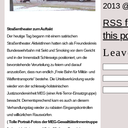
2013 
f
RSS
Straßentheater zum Auftakt
this p
Der heutige Tag begann mit einem satirischen
Straßentheater. AktivistInnen hatten sich als Freundeskreis
Leav
Bundeswehrbahn mit Sekt und Smoking vor dem Gericht
und in der Innenstadt Schleswigs positioniert, um die
bevorstehende Verurteilung zu feiern und darauf
anzustoßen, dass nun endlich „Freie Bahn für Militär- und
Waffentransporte“ bestehe. Die Urteilsverkündung wurde
wieder von der schleswig-holsteinischen
Justizsondereinheit MEG (einer Anti-Terror-Einsatzgruppe)
bewacht. Dementsprechend kam es auch an diesem
Verhandlungstag wieder zu rabiaten Eingangskontrollen
und willkürlichen Rauswürfen.
(
Tolle Portrait-Fotos der MEG-GewalttäterInnentruppe