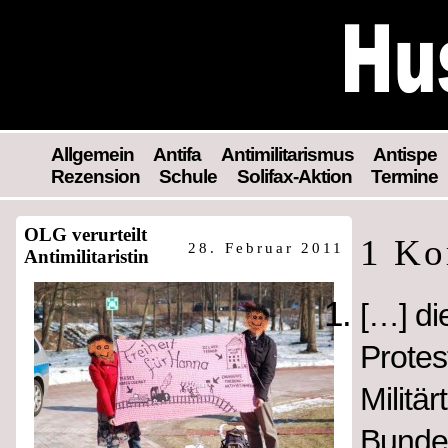
Allgemein
Antifa
Antimilitarismus
Antispe
Rezension
Schule
Solifax-Aktion
Termine
OLG verurteilt
1 K
28. Februar 2011
Antimilitaristin
[…] di
Protes
Militär
Bunde