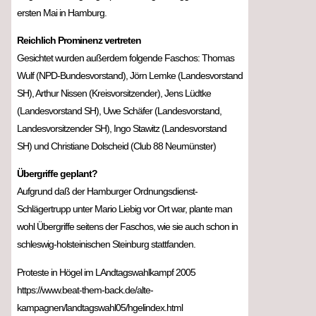
ersten Mai in Hamburg.
Reichlich Prominenz vertreten
Gesichtet wurden außerdem folgende Faschos: Thomas
Wulf (NPD-Bundesvorstand), Jörn Lemke (Landesvorstand
SH), Arthur Nissen (Kreisvorsitzender), Jens Lüdtke
(Landesvorstand SH), Uwe Schäfer (Landesvorstand,
Landesvorsitzender SH), Ingo Stawitz (Landesvorstand
SH) und Christiane Dolscheid (Club 88 Neumünster)
Übergriffe geplant?
Aufgrund daß der Hamburger Ordnungsdienst-
Schlägertrupp unter Mario Liebig vor Ort war, plante man
wohl Übergriffe seitens der Faschos, wie sie auch schon in
schleswig-holsteinischen Steinburg stattfanden.
Proteste in Högel im LAndtagswahlkampf 2005
https://www.beat-them-back.de/alte-
kampagnen/landtagswahl05/hgelindex.html