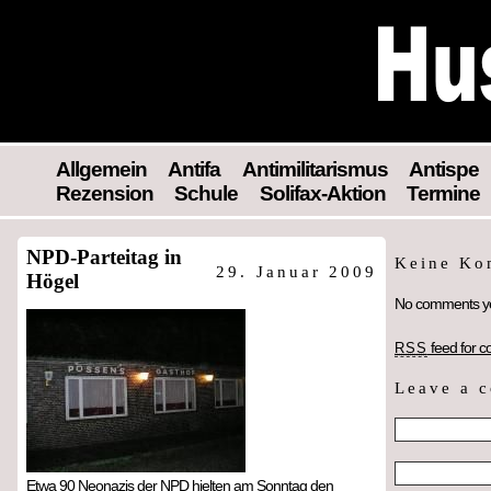
Allgemein
Antifa
Antimilitarismus
Antispe
Rezension
Schule
Solifax-Aktion
Termine
NPD-Parteitag in
Keine K
29. Januar 2009
Högel
No comments ye
feed for c
RSS
Leave a 
Etwa 90 Neonazis der NPD hielten am Sonntag den